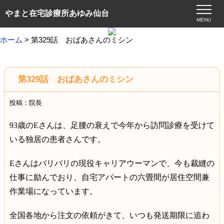
やまと在宅診療所あゆみ仙台
MENU
ホーム
> 第329話 おばあさんのミシン
第329話 おばあさんのミシン
投稿：院長
93
歳の
E
さんは、足腰の衰えで今年から訪問診療を受けて
いる独居の患者さんです。
E
さんはバリバリの現役キャリアウーマンで、今も裁縫の
仕事に励んでおり、自宅アパートの六畳間が居住空間兼
作業場になっています。
全国各地から注文の依頼がきて、いつも発送期限に追わ