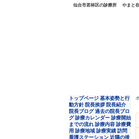
仙台市若林区の診療所 やまと在
トップページ
基本姿勢と行
動方針
院長挨拶
院長紹介
院長ブログ
過去の院長ブロ
グ
診療カレンダー
診療開始
までの流れ
診療内容
診療費
用
診療地域
診療実績
訪問
看護ステーション
近隣の後