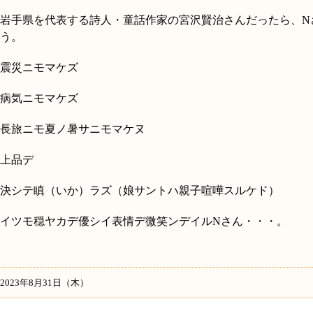
岩手県を代表する詩人・童話作家の宮沢賢治さんだったら、
N
う。
震災ニモマケズ
病気ニモマケズ
長旅ニモ夏ノ暑サニモマケヌ
上品デ
決シテ瞋（いか）ラズ（娘サントハ親子喧嘩スルケド）
イツモ穏ヤカデ優シイ表情デ微笑ンデイルNさん・・・。
2023年8月31日（木）