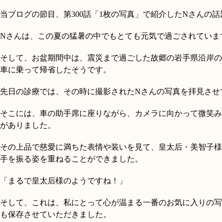
当ブログの節目、第
300
話「
1
枚の写真」で紹介した
N
さんの話
N
さんは、この夏の猛暑の中でもとても元気で過ごされていま
そして、お盆期間中は、震災まで過ごした故郷の岩手県沿岸の
車に乗って帰省したそうです。
先日の診療では、その時に撮影された
N
さんの写真を拝見させ
そこには、車の助手席に座りながら、カメラに向かって微笑み
がありました。
その上品で慈愛に満ちた表情や装いを見て、皇太后・美智子様
手を振る姿を重ねることができました。
「まるで皇太后様のようですね！」
そして、これは、私にとって心が温まる一番のお気に入りの写
も保存させていただきました。